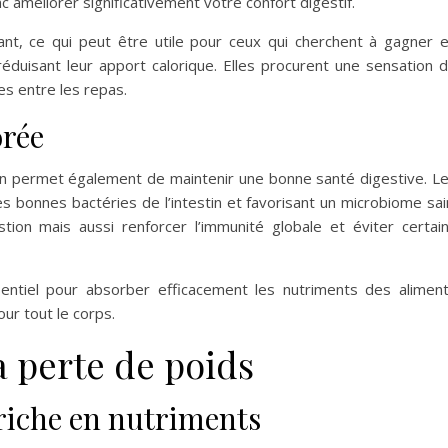
améliorer significativement votre confort digestif.
iant, ce qui peut être utile pour ceux qui cherchent à gagner 
réduisant leur apport calorique. Elles procurent une sensation 
es entre les repas.
orée
ion permet également de maintenir une bonne santé digestive. L
es bonnes bactéries de l’intestin et favorisant un microbiome sai
tion mais aussi renforcer l’immunité globale et éviter certai
entiel pour absorber efficacement les nutriments des alimen
ur tout le corps.
la perte de poids
 riche en nutriments