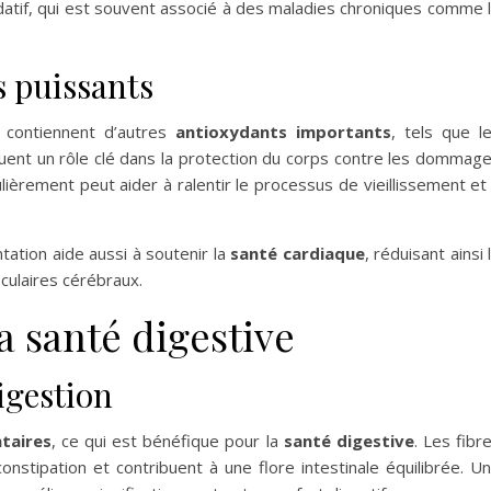
xydatif, qui est souvent associé à des maladies chroniques comme 
s puissants
o contiennent d’autres
antioxydants importants
, tels que l
uent un rôle clé dans la protection du corps contre les dommag
ièrement peut aider à ralentir le processus de vieillissement et
ation aide aussi à soutenir la
santé cardiaque
, réduisant ainsi 
culaires cérébraux.
la santé digestive
igestion
ntaires
, ce qui est bénéfique pour la
santé digestive
. Les fibr
a constipation et contribuent à une flore intestinale équilibrée. U