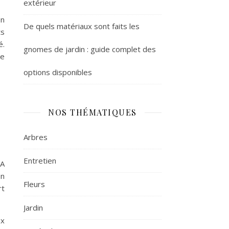
extérieur
en
De quels matériaux sont faits les
ts
é.
gnomes de jardin : guide complet des
re
options disponibles
NOS THÉMATIQUES
Arbres
Entretien
 A
on
Fleurs
rt
Jardin
ux