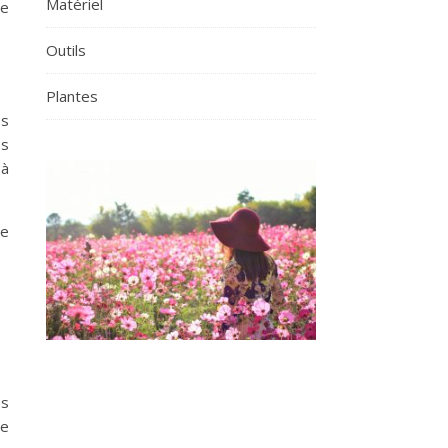
Matériel
le
Outils
Plantes
es
es
 à
le
es
ne