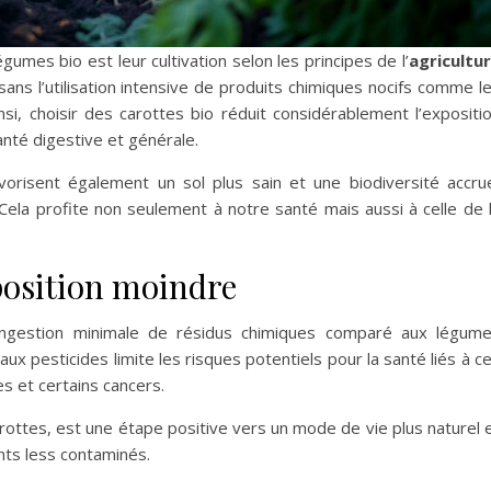
umes bio est leur cultivation selon les principes de l’
agricultu
s sans l’utilisation intensive de produits chimiques nocifs comme l
nsi, choisir des carottes bio réduit considérablement l’expositi
anté digestive et générale.
vorisent également un sol plus sain et une biodiversité accru
 Cela profite non seulement à notre santé mais aussi à celle de 
xposition moindre
ngestion minimale de résidus chimiques comparé aux légum
ux pesticides limite les risques potentiels pour la santé liés à c
 et certains cancers.
rottes, est une étape positive vers un mode de vie plus naturel 
nts less contaminés.